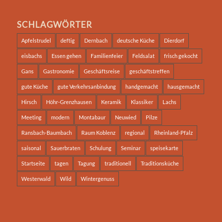
SCHLAGWÖRTER
Apfelstrudel
deftig
Dernbach
deutsche Küche
Dierdorf
eisbachs
Essen gehen
Familienfeier
Feldsalat
frisch gekocht
Gans
Gastronomie
Geschäftsreise
geschäftstreffen
gute Küche
gute Verkehrsanbindung
handgemacht
hausgemacht
Hirsch
Höhr-Grenzhausen
Keramik
Klassiker
Lachs
Meeting
modern
Montabaur
Neuwied
Pilze
Ransbach-Baumbach
Raum Koblenz
regional
Rheinland-Pfalz
saisonal
Sauerbraten
Schulung
Seminar
speisekarte
Startseite
tagen
Tagung
traditionell
Traditionsküche
Westerwald
Wild
Wintergenuss